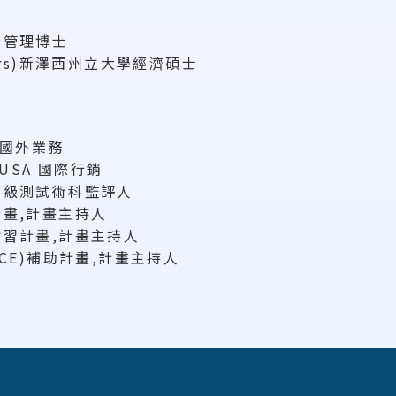
所管理博士
ers)新澤西州立大學經濟碩士
 國外業務
., USA 國際行銷
丙級測試術科監評人
畫,計畫主持人
習計畫,計畫主持人
CE)補助計畫,計畫主持人