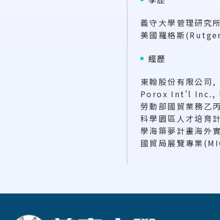
義守大學管理研究
美國羅格斯(Rutg
經歷
東翰股份有限公司,
Porox Int'l Inc
勞動部國貿業務乙
科學園區人才培育計
學海築夢計畫海外實
國貿局展覽專業(MI
:::