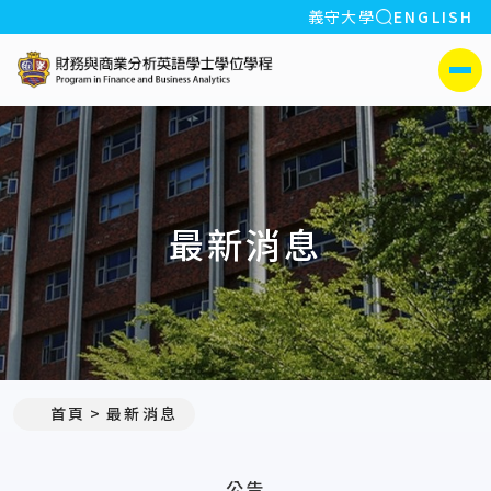
全站搜索
義守大學
ENGLISH
:::
義守大學財務與商業分析
側選單
最新消息
:::
首頁
最新消息
公告