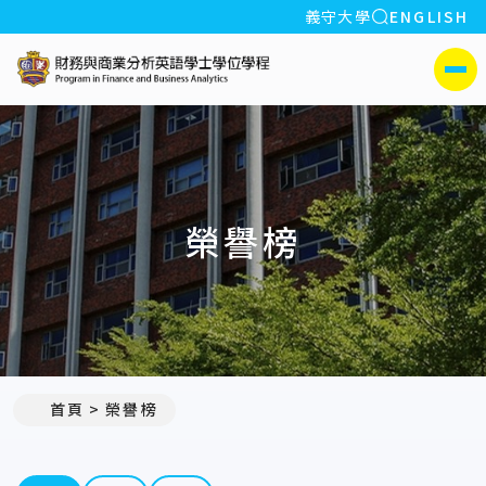
全站搜索
義守大學
ENGLISH
:::
義守大學財務與商業分析
側選單
榮譽榜
首頁
榮譽榜